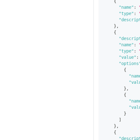
{
"name"
:
"type"
:
"descrip
}
,
{
"descrip
"name"
:
"type"
:
"value"
:
"options
{
"nam
"val
}
,
{
"nam
"val
}
]
}
,
{
"descrip