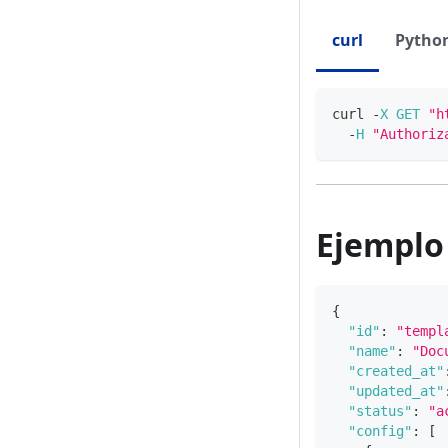
curl
Pytho
curl 
-
X
GET
"h
-
H
"Authoriz
Ejemplo
{
"id"
:
"templ
"name"
:
"Doc
"created_at"
"updated_at"
"status"
:
"a
"config"
:
[