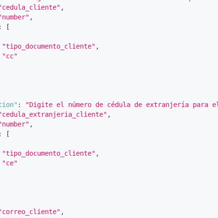
"cedula_cliente"
,
"number"
,
:
[
"tipo_documento_cliente"
,
"cc"
tion"
:
"Digite el número de cédula de extranjería para e
"cedula_extranjeria_cliente"
,
"number"
,
:
[
"tipo_documento_cliente"
,
"ce"
"correo_cliente"
,