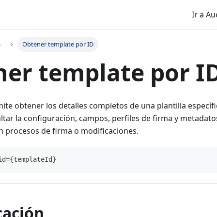
Ir a A
s
Obtener template por ID
er template por I
mite obtener los detalles completos de una plantilla especí
ultar la configuración, campos, perfiles de firma y metadatos
n procesos de firma o modificaciones.
id={templateId}
cación