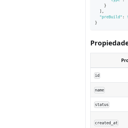
}
]
,
"preBuild"
:
}
Propiedade
Pr
id
name
status
created_at