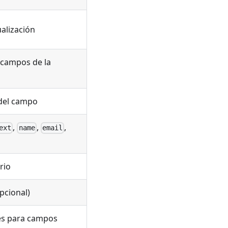
ualización
/campos de la
 del campo
,
,
,
ext
name
email
rio
pcional)
es para campos