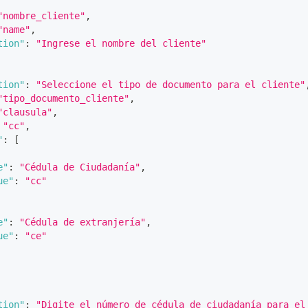
"nombre_cliente"
,
"name"
,
tion"
:
"Ingrese el nombre del cliente"
tion"
:
"Seleccione el tipo de documento para el cliente"
"tipo_documento_cliente"
,
"clausula"
,
"cc"
,
"
:
[
e"
:
"Cédula de Ciudadanía"
,
ue"
:
"cc"
e"
:
"Cédula de extranjería"
,
ue"
:
"ce"
tion"
:
"Digite el número de cédula de ciudadanía para el