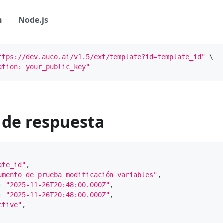
n
Node.js
ttps://dev.auco.ai/v1.5/ext/template?id=template_id"
 \
ation: your_public_key"
 de respuesta
ate_id"
,
umento de prueba modificación variables"
,
:
"2025-11-26T20:48:00.000Z"
,
:
"2025-11-26T20:48:00.000Z"
,
ctive"
,