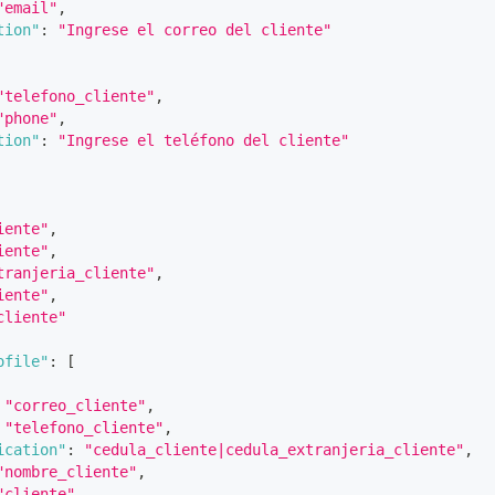
"email"
,
tion"
:
"Ingrese el correo del cliente"
"telefono_cliente"
,
"phone"
,
tion"
:
"Ingrese el teléfono del cliente"
iente"
,
iente"
,
tranjeria_cliente"
,
iente"
,
cliente"
ofile"
:
[
"correo_cliente"
,
"telefono_cliente"
,
ication"
:
"cedula_cliente|cedula_extranjeria_cliente"
,
"nombre_cliente"
,
"cliente"