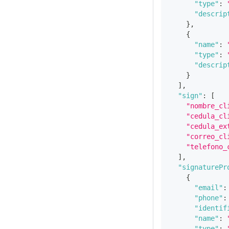
"type"
:
"descrip
}
,
{
"name"
:
"type"
:
"descrip
}
]
,
"sign"
:
[
"nombre_cl
"cedula_cl
"cedula_ex
"correo_cl
"telefono_
]
,
"signaturePr
{
"email"
:
"phone"
:
"identif
"name"
:
"type"
: