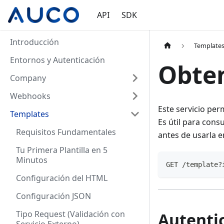
API
SDK
Introducción
Template
Entornos y Autenticación
Obten
Company
Webhooks
Este servicio per
Templates
Es útil para cons
Requisitos Fundamentales
antes de usarla e
Tu Primera Plantilla en 5
Minutos
GET /template?
Configuración del HTML
Configuración JSON
Tipo Request (Validación con
Autenti