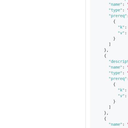
"name"
:
"type"
:
"prereq"
{
"k"
:
"v"
:
}
]
}
,
{
"descrip
"name"
:
"type"
:
"prereq"
{
"k"
:
"v"
:
}
]
}
,
{
"name"
: