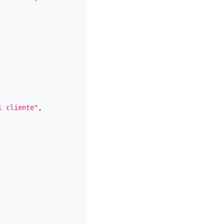
l cliente"
,