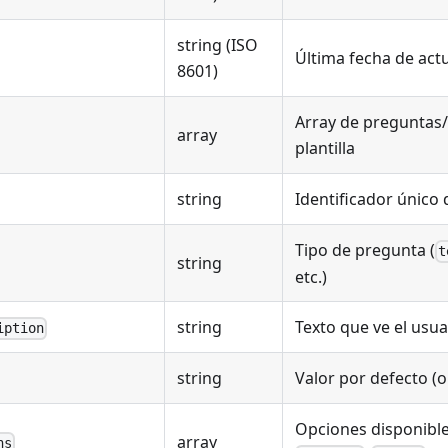
string (ISO
Última fecha de act
8601)
Array de preguntas
array
plantilla
string
Identificador único
Tipo de pregunta (
t
string
etc.)
string
Texto que ve el usua
iption
string
Valor por defecto (o
Opciones disponibl
array
ns