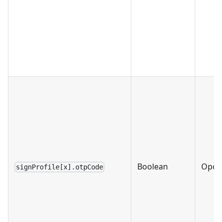
Boolean
Opci
signProfile[x].otpCode