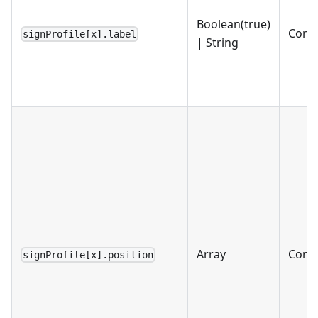
Boolean(true)
Condi
signProfile[x].label
| String
Array
Condi
signProfile[x].position