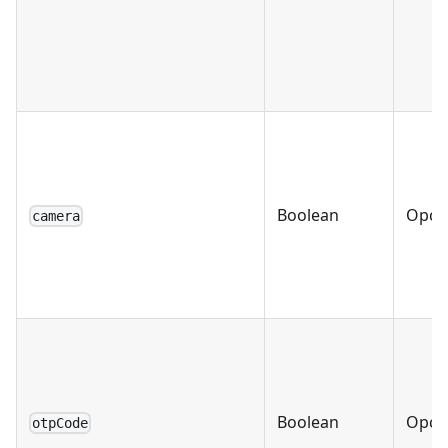
Boolean
Opci
camera
Boolean
Opci
otpCode