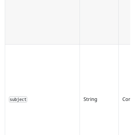
String
Condi
subject