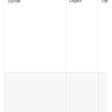
Object
Opci
custom