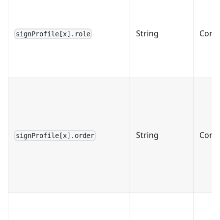
String
Condi
signProfile[x].role
String
Condi
signProfile[x].order