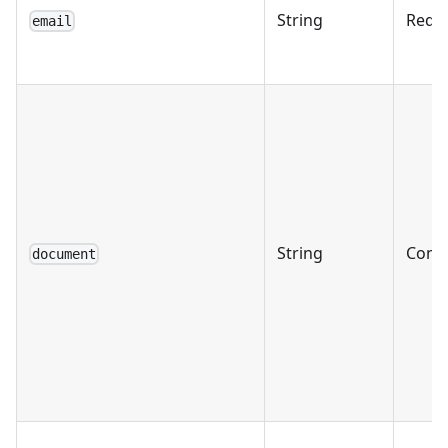
String
Requ
email
String
Condi
document