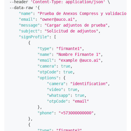
--
header 
'Content-Type: application/json'
 \
--
data
-
raw '
{
"name"
:
"Prueba de Anexos Compress y validacione
"email"
:
"owner@auco.ai"
,
"message"
:
"Cargar adjuntos de prueba"
,
"subject"
:
"Solicitud de adjuntos"
,
"signProfile"
:
[
{
"type"
:
"firmante1"
,
"name"
:
"Nombre Firmante 1"
,
"email"
:
"example @auco.ai"
,
"camera"
:
true
,
"otpCode"
:
true
,
"options"
:
{
"camera"
:
"identification"
,
"video"
:
true
,
"whatsapp"
:
true
,
"otpCode"
:
"email"
}
,
"phone"
:
"+573000000000"
,
}
,
{
"type"
:
"firmante2"
,