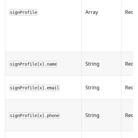
Array
Requ
signProfile
String
Requ
signProfile[x].name
String
Requ
signProfile[x].email
String
Requ
signProfile[x].phone