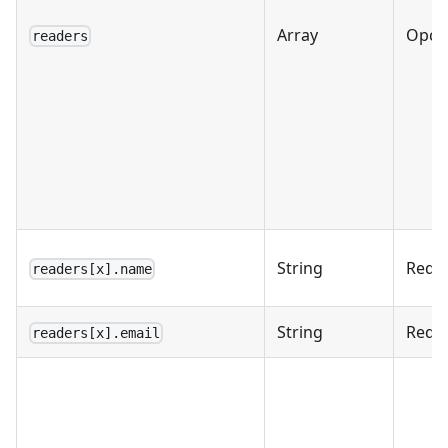
Array
Opci
readers
String
Requ
readers[x].name
String
Requ
readers[x].email