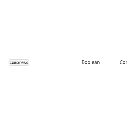
Boolean
Condi
compress