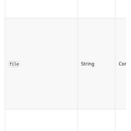
String
Condi
file