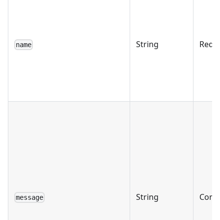
String
Requ
name
String
Condi
message