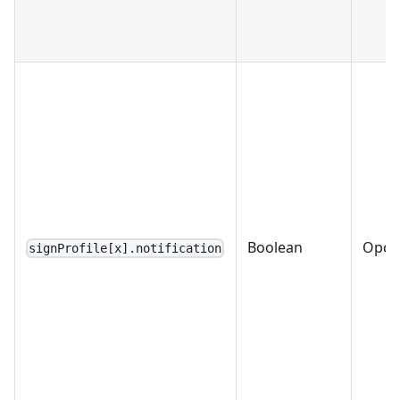
Boolean
Opci
signProfile[x].notification