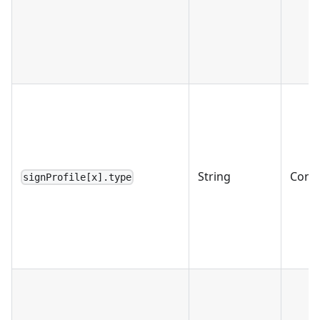
String
Condi
signProfile[x].type