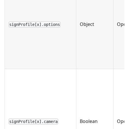
Object
Opci
signProfile[x].options
Boolean
Opci
signProfile[x].camera