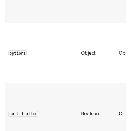
Object
Opci
options
Boolean
Opci
notification