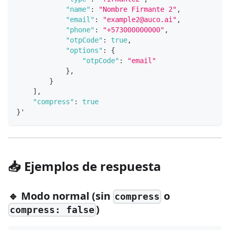
"name"
:
"Nombre Firmante 2"
,
"email"
:
"example2@auco.ai"
,
"phone"
:
"+573000000000"
,
"otpCode"
:
true
,
"options"
:
{
"otpCode"
:
"email"
}
,
}
]
,
"compress"
:
true
}
'
📥 Ejemplos de respuesta
🔹 Modo normal (sin
o
compress
)
compress: false