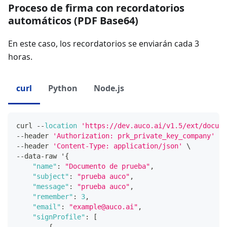
Proceso de firma con recordatorios
automáticos (PDF Base64)
En este caso, los recordatorios se enviarán cada 3
horas.
curl
Python
Node.js
curl 
--
location
'https://dev.auco.ai/v1.5/ext/docume
--
header 
'Authorization: prk_private_key_company'
 \
--
header 
'Content-Type: application/json'
 \
--
data
-
raw '
{
"name"
:
"Documento de prueba"
,
"subject"
:
"prueba auco"
,
"message"
:
"prueba auco"
,
"remember"
:
3
,
"email"
:
"example@auco.ai"
,
"signProfile"
:
[