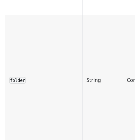
String
Condi
folder