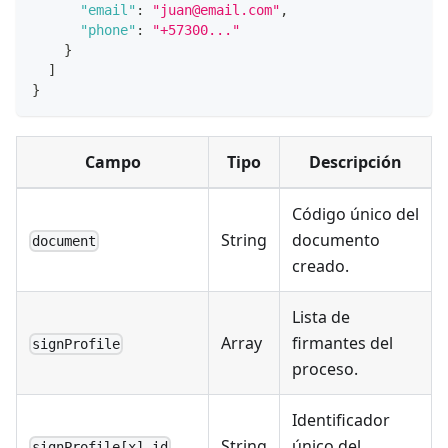
"email"
:
"juan@email.com"
,
"phone"
:
"+57300..."
}
]
}
Campo
Tipo
Descripción
Código único del
String
documento
document
creado.
Lista de
Array
firmantes del
signProfile
proceso.
Identificador
String
único del
signProfile[x].id