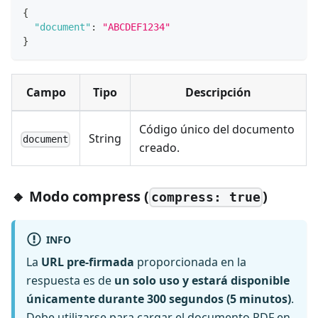
{
"document"
:
"ABCDEF1234"
}
Campo
Tipo
Descripción
Código único del documento
String
document
creado.
🔸 Modo compress (
)
compress: true
INFO
La
URL pre-firmada
proporcionada en la
respuesta es de
un solo uso y estará disponible
únicamente durante 300 segundos (5 minutos)
.
Debe utilizarse para cargar el documento PDF en