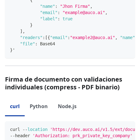
{
"name"
:
"Jhon Firma"
,
"email"
:
"example@auco.ai"
,
"label"
:
true
}
]
,
"readers"
:
[
{
"email"
:
"example2@auco.ai"
,
"name"
:
"
"file"
:
Base64
}
'
Firma de documento con validaciones
individuales (compress - PDF binario)
curl
Python
Node.js
curl 
--
location
'https://dev.auco.ai/v1.5/ext/docume
--
header 
'Authorization: prk_private_key_company'
 \