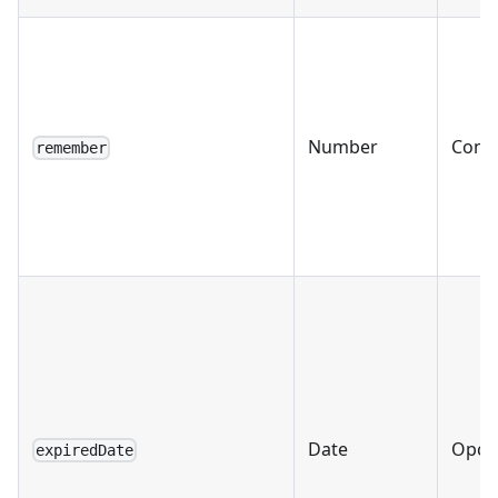
Number
Condi
remember
Date
Opci
expiredDate