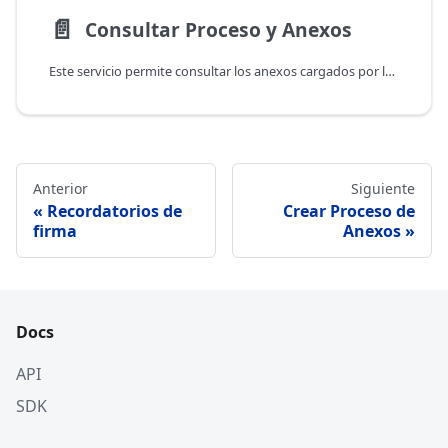
📄️
Consultar Proceso y Anexos
Este servicio permite consultar los anexos cargados por los firmantes dentro de un proceso. El comportamiento de la respuesta varía según se incluya o no el parámetro userId.
Anterior
Siguiente
Recordatorios de
Crear Proceso de
firma
Anexos
Docs
API
SDK